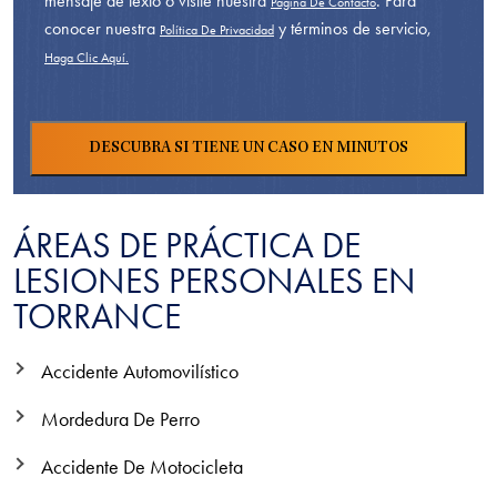
mensaje de texto o visite nuestra
. Para
Página De Contacto
conocer nuestra
y términos de servicio,
Política De Privacidad
Haga Clic Aquí.
ÁREAS DE PRÁCTICA DE
LESIONES PERSONALES EN
TORRANCE
Accidente Automovilístico
Mordedura De Perro
Accidente De Motocicleta