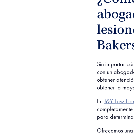
aboga
lesion
Bakers
Sin importar có
con un abogado
obtener atenció
obtener la mayo
En
J&Y Law Fir
completamente 
para determinar 
Ofrecemos una c