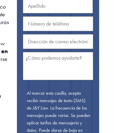
ico
nte
uras
aw
 en
rse
Al marcar esta casilla, acepta
á
recibir mensajes de texto (SMS)
de J&Y Law. La frecuencia de los
mensajes puede variar. Se pueden
aplicar tarifas de mensajería y
datos. Puede darse de baja en