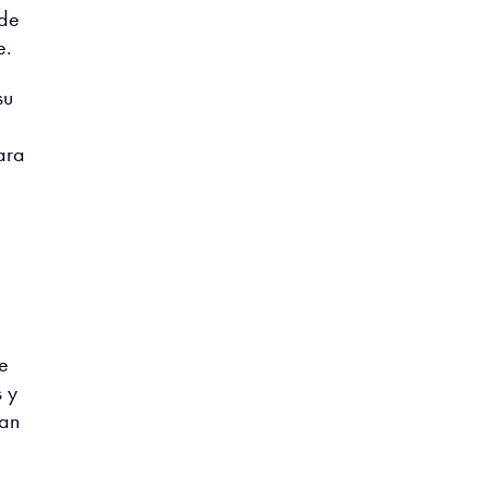
 de
e.
su
ara
e
 y
tan