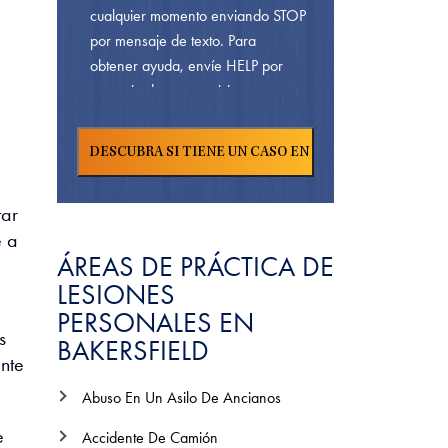
cualquier momento enviando STOP
por mensaje de texto. Para
obtener ayuda, envíe HELP por
mensaje de texto o visite nuestra
. Para conocer
Página De Contacto
nuestra
y
Política De Privacidad
términos de servicio,
Haga Clic Aquí.
tar
e a
ÁREAS DE PRÁCTICA DE
LESIONES
PERSONALES EN
s
BAKERSFIELD
nte
Abuso En Un Asilo De Ancianos
e
Accidente De Camión