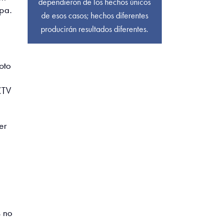
dependieron de los hechos únicos
lpa.
de esos casos; hechos diferentes
producirán resultados diferentes.
oto
CTV
er
s no