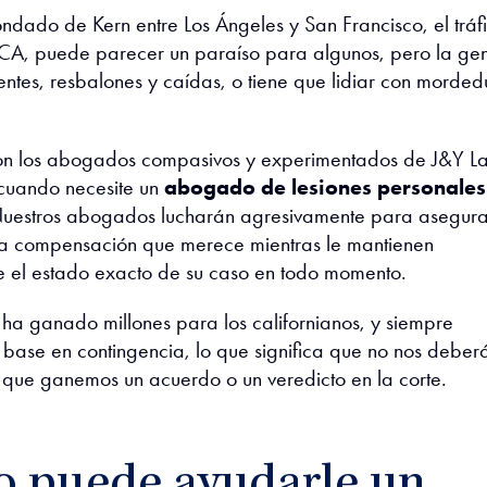
ondado de Kern entre Los Ángeles y San Francisco, el tráf
 CA, puede parecer un paraíso para algunos, pero la ge
entes, resbalones y caídas, o tiene que lidiar con morded
on los abogados compasivos y experimentados de J&Y L
cuando necesite un
abogado de lesiones personales
Nuestros abogados lucharán agresivamente para asegura
la compensación que merece mientras le mantienen
e el estado exacto de su caso en todo momento.
ha ganado millones para los californianos, y siempre
base en contingencia, lo que significa que no nos deber
que ganemos un acuerdo o un veredicto en la corte.
 puede ayudarle un