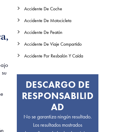
Accidente De Coche
Accidente De Motocicleta
Accidente De Peatón
a,
Accidente De Viaje Compartido
Accidente Por Resbalón Y Caída
bajo
 su
DESCARGO DE
RESPONSABILID
ue
AD
No se garantiza ningún resultado.
Los resultados mostrados
ón