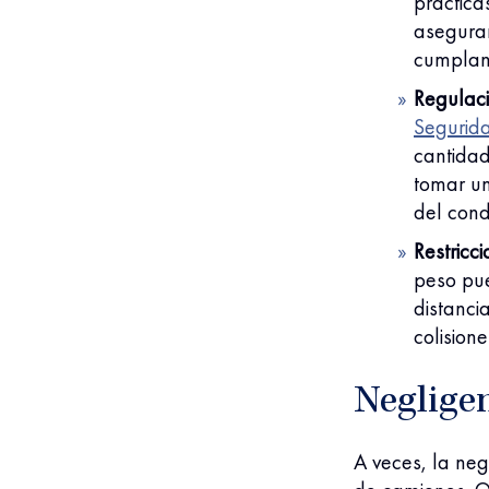
práctica
asegura
cumplan 
Regulaci
Segurid
cantidad
tomar un
del cond
Restricc
peso pue
distanci
colisione
Negligen
A veces, la ne