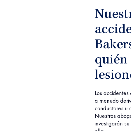
Nuest
accid
Baker
quién 
lesion
Los accidentes
a menudo deriv
conductores u o
Nuestros aboga
investigarán su