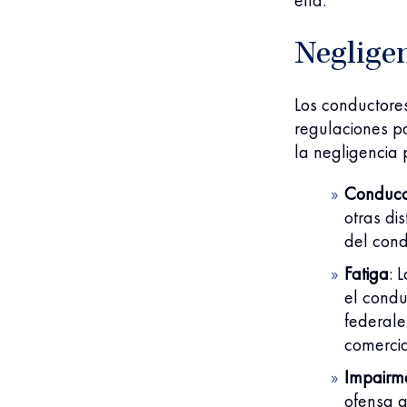
ella.
Neglige
Los conductores
regulaciones pa
la negligencia 
Conducci
otras di
del cond
Fatiga
:
L
el condu
federale
comercia
Impairm
ofensa g