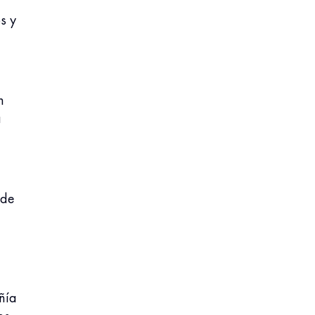
s y
n
a
 de
ñía