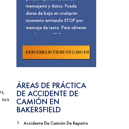
mensajería y datos. Puede
darse de baja en cualquier
momento enviando STOP por
mensaje de texto. Para obtener
ayuda, envíe HELP por mensaje
de texto o visite nuestra
. Para conocer
Página De Contacto
nuestra
y
Política De Privacidad
términos de servicio,
Haga Clic Aquí.
ÁREAS DE PRÁCTICA
es,
DE ACCIDENTE DE
 sus
CAMIÓN EN
BAKERSFIELD
Accidente De Camión De Reparto