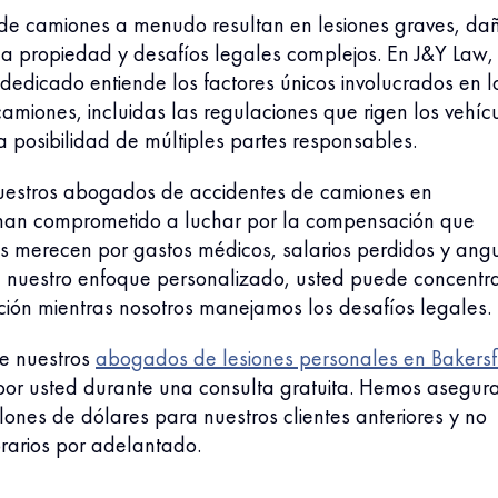
 de camiones a menudo resultan en lesiones graves, da
a la propiedad y desafíos legales complejos. En J&Y Law,
dedicado entiende los factores únicos involucrados en l
amiones, incluidas las regulaciones que rigen los vehíc
a posibilidad de múltiples partes responsables.
estros abogados de accidentes de camiones en
 han comprometido a luchar por la compensación que
es merecen por gastos médicos, salarios perdidos y angu
 nuestro enfoque personalizado, usted puede concentr
ción mientras nosotros manejamos los desafíos legales.
e nuestros
abogados de lesiones personales en Bakersf
or usted durante una consulta gratuita. Hemos asegur
ones de dólares para nuestros clientes anteriores y no
arios por adelantado.