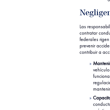
Neglige
Las responsabi
contratar condu
federales rigen
prevenir accide
contribuir a ac
Manteni
vehículo
funciona
regulaci
mantenim
Capacita
conducto