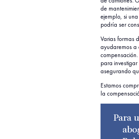
de camiones. O
de mantenimien
ejemplo, si una
podría ser con
Varias formas 
ayudaremos a e
compensación. 
para investiga
asegurando que
Estamos compro
la compensació
Para u
abo