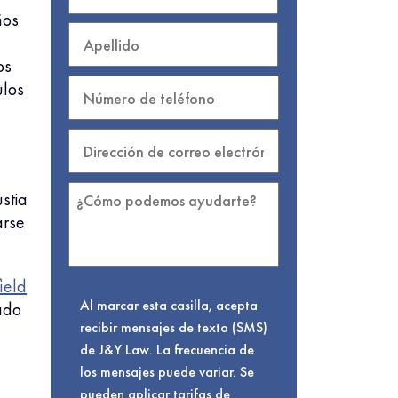
ños
os
ulos
stia
arse
ield
Al marcar esta casilla, acepta
ado
recibir mensajes de texto (SMS)
de J&Y Law. La frecuencia de
los mensajes puede variar. Se
pueden aplicar tarifas de