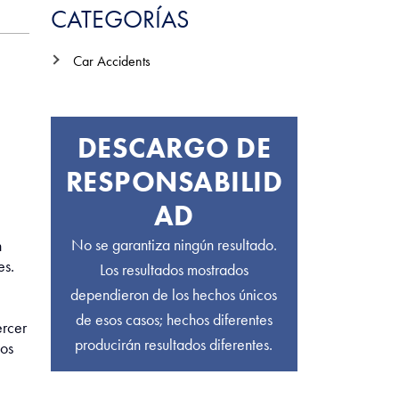
CATEGORÍAS
Car Accidents
DESCARGO DE
RESPONSABILID
AD
No se garantiza ningún resultado.
n
es.
Los resultados mostrados
dependieron de los hechos únicos
de esos casos; hechos diferentes
ercer
producirán resultados diferentes.
los