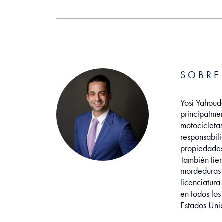
SOBRE
Yosi Yahouda
principalme
motocicleta
responsabili
propiedades 
También tie
mordeduras 
licenciatura
en todos los
Estados Unid