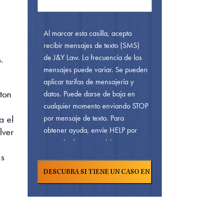
Al marcar esta casilla, acepta
recibir mensajes de texto (SMS)
de J&Y Law. La frecuencia de los
.
mensajes puede variar. Se pueden
aplicar tarifas de mensajería y
ton
datos. Puede darse de baja en
cualquier momento enviando STOP
a el
por mensaje de texto. Para
obtener ayuda, envíe HELP por
lver
mensaje de texto o visite nuestra
. Para conocer
ás
Página De Contacto
nuestra
y
Política De Privacidad
términos de servicio,
Haga Clic Aquí.