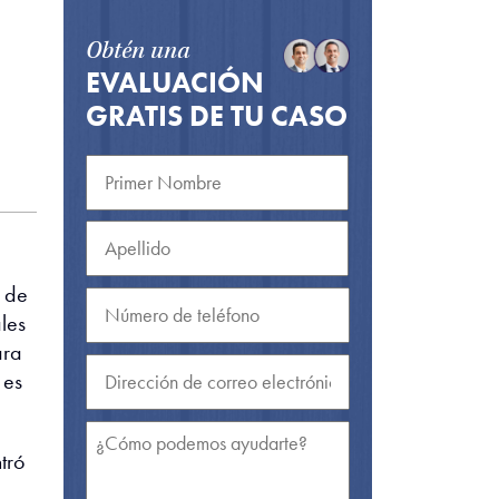
Obtén una
EVALUACIÓN
GRATIS DE TU CASO
 de
les
ara
 es
tró