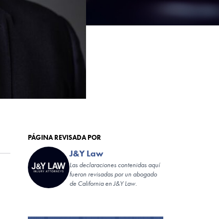
PÁGINA REVISADA POR
J&Y Law
Las declaraciones contenidas aquí
fueron revisadas por un abogado
de California en J&Y Law.