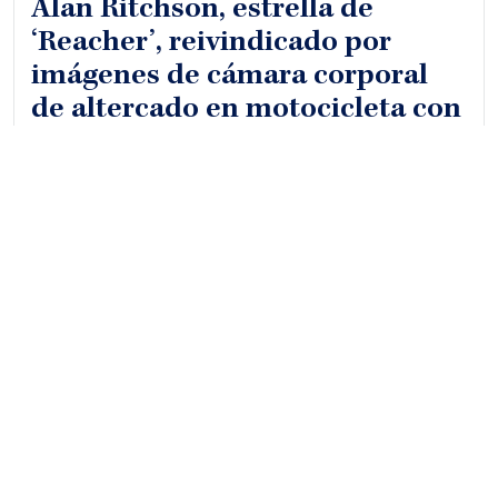
Alan Ritchson, estrella de
‘Reacher’, reivindicado por
imágenes de cámara corporal
de altercado en motocicleta con
vecino
Las imágenes iniciales generaron una narrativa
viral de agresión La historia comenzó cuando un
video publicado por TMZ mostró al actor Alan
Ritchson golpeando a un hombre durante una
pelea…