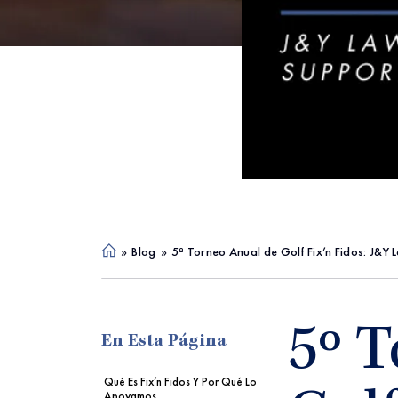
»
Blog
»
5º Torneo Anual de Golf Fix’n Fidos: J&Y
Ho
me
5º 
En Esta Página
Qué Es Fix’n Fidos Y Por Qué Lo
Apoyamos