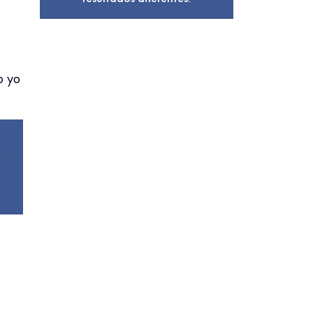
o yo
l