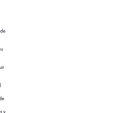
 de
es
uir
l
de
a y