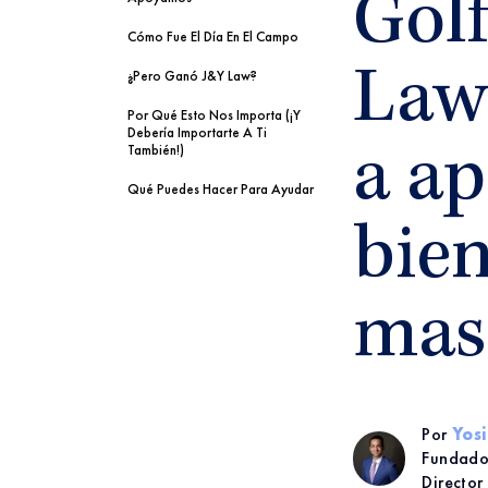
Golf
Cómo Fue El Día En El Campo
Law
¿Pero Ganó J&Y Law?
Por Qué Esto Nos Importa (¡y
Debería Importarte A Ti
También!)
a ap
Qué Puedes Hacer Para Ayudar
bien
mas
Por
Yos
Fundado
Director