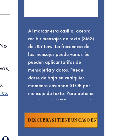
Al marcar esta casilla, acepta
recibir mensajes de texto (SMS)
¡No
de J&Y Law. La frecuencia de
los mensajes puede variar. Se
pueden aplicar tarifas de
vas,
mensajería y datos. Puede
darse de baja en cualquier
s:
momento enviando STOP por
Alex
mensaje de texto. Para obtener
ayuda, envíe HELP por mensaje
de texto o visite nuestra
. Para conocer
Página De Contacto
nuestra
y
Política De Privacidad
términos de servicio,
lo