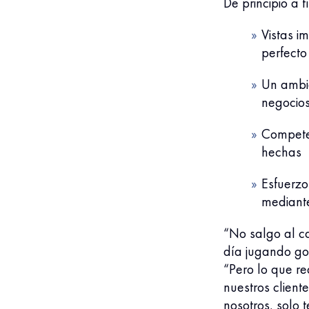
De principio a fi
Vistas i
perfecto
Un ambi
negocios
Compete
hechas
Esfuerzo
mediante
“No salgo al c
día jugando gol
“Pero lo que r
nuestros client
nosotros, solo 