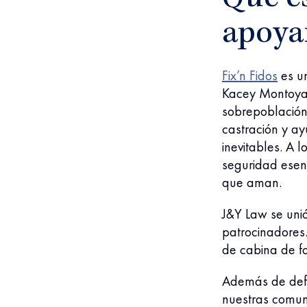
apoy
Fix’n Fidos
es un
Kacey Montoya d
sobrepoblación 
castración y ay
inevitables. A 
seguridad esenc
que aman.
J&Y Law se unió
patrocinadores
de cabina de f
Además de defe
nuestras comun