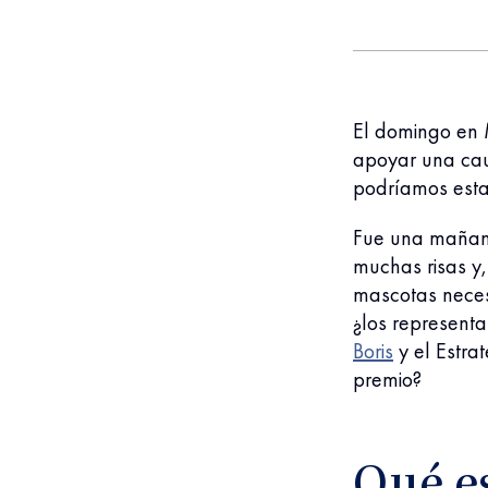
El domingo en 
apoyar una caus
podríamos esta
Fue una mañana 
muchas risas y
mascotas necesi
¿los represent
Boris
y el Estra
premio?
Qué es