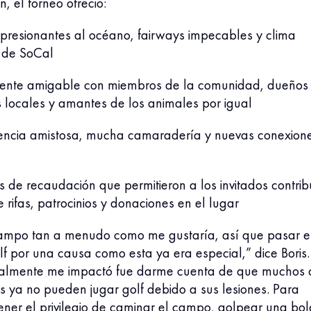
n, el torneo ofreció:
mpresionantes al océano, fairways impecables y clima
 de SoCal
ente amigable con miembros de la comunidad, dueños
 locales y amantes de los animales por igual
ncia amistosa, mucha camaradería y nuevas conexion
s de recaudación que permitieron a los invitados contrib
 rifas, patrocinios y donaciones en el lugar
ampo tan a menudo como me gustaría, así que pasar e
f por una causa como esta ya era especial,” dice Boris.
ealmente me impactó fue darme cuenta de que muchos 
es ya no pueden jugar golf debido a sus lesiones. Para
tener el privilegio de caminar el campo, golpear una bol