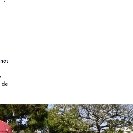
 nos
o
e de