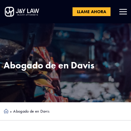
LLAME AHORA
Abogado de en
Davis
»
Abogado de en Davis
Ho
me