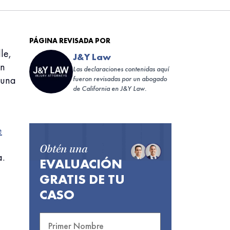
PÁGINA REVISADA POR
le,
J&Y Law
en
Las declaraciones contenidas aquí
 una
fueron revisadas por un abogado
de California en J&Y Law.
e
Obtén una
a.
EVALUACIÓN
GRATIS DE TU
CASO