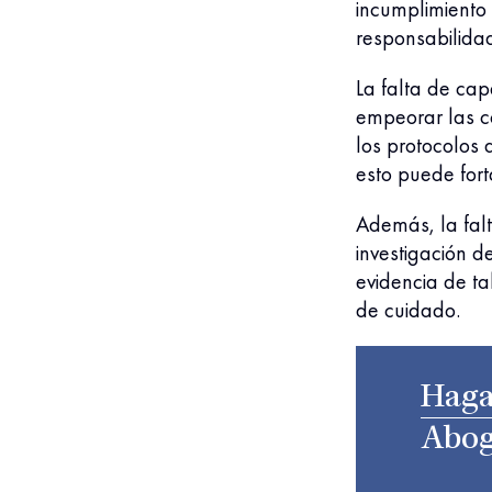
incumplimiento
responsabilida
La falta de ca
empeorar las co
los protocolos 
esto puede fort
Además, la fal
investigación d
evidencia de t
de cuidado.
Haga
Abog