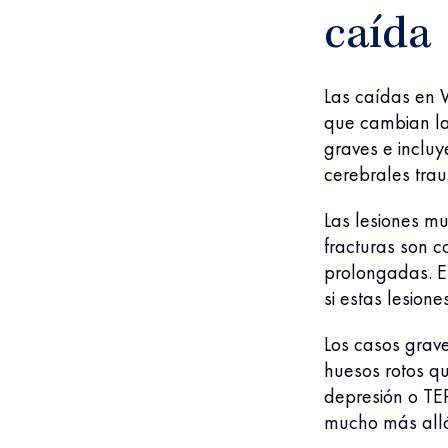
caída
Las caídas en 
que cambian la
graves e incluy
cerebrales trau
Las lesiones mu
fracturas son 
prolongadas. El
si estas lesion
Los casos grave
huesos rotos q
depresión o TEP
mucho más allá 