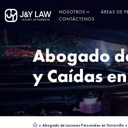
NOSOTROS
ÁREAS DE P
CONTÁCTENOS
Abogado de
y Caídas e
»
Abogado de Lesiones Personales en Victorville
»
Ho