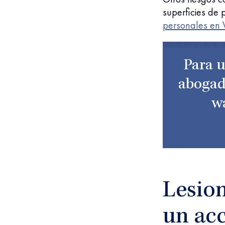
superficies de 
personales en V
Para u
abogado
wa
Lesion
un acc