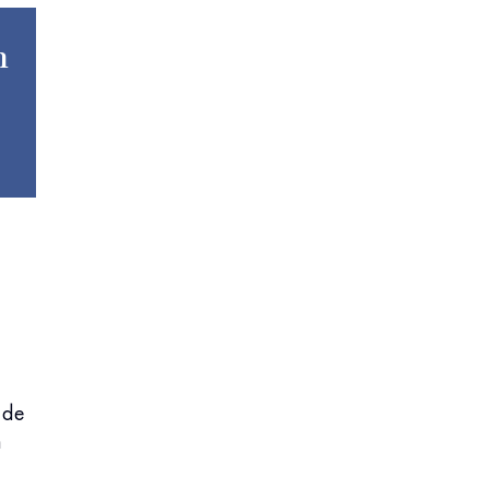
n
 de
n