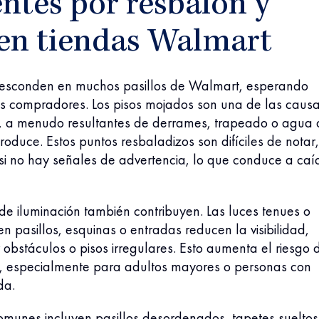
ntes por resbalón y
 en tiendas Walmart
e esconden en muchos pasillos de Walmart, esperando
os compradores. Los pisos mojados son una de las caus
, a menudo resultantes de derrames, trapeado o agua 
troduce. Estos puntos resbaladizos son difíciles de notar,
si no hay señales de advertencia, lo que conduce a caí
e iluminación también contribuyen. Las luces tenues o
 pasillos, esquinas o entradas reducen la visibilidad,
r obstáculos o pisos irregulares. Esto aumenta el riesgo 
r, especialmente para adultos mayores o personas con
da.
omunes incluyen pasillos desordenados, tapetes sueltos