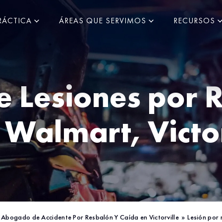
RÁCTICA
ÁREAS QUE SERVIMOS
RECURSOS
 Lesiones por 
n Walmart,
Victo
Abogado de Accidente Por Resbalón Y Caída en Victorville
»
Lesión por