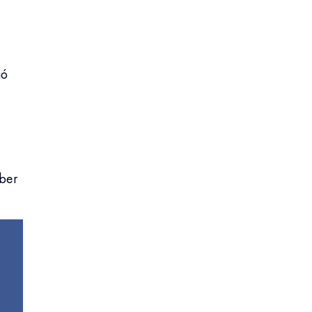
ió
,
ber