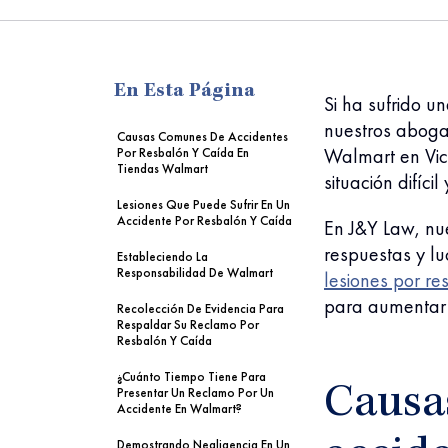
me
En Esta Página
Si ha sufrido u
nuestros aboga
Causas Comunes De Accidentes
Walmart en Vic
Por Resbalón Y Caída En
Tiendas Walmart
situación difícil
Lesiones Que Puede Sufrir En Un
Accidente Por Resbalón Y Caída
En J&Y Law, nu
respuestas y l
Estableciendo La
Responsabilidad De Walmart
lesiones por re
para aumentar 
Recolección De Evidencia Para
Respaldar Su Reclamo Por
Resbalón Y Caída
¿Cuánto Tiempo Tiene Para
Causa
Presentar Un Reclamo Por Un
Accidente En Walmart?
Demostrando Negligencia En Un