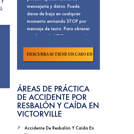
mensajería y datos. Puede
s
darse de baja en cualquier
momento enviando STOP por
mensaje de texto. Para obtener
ayuda, envíe HELP por mensaje
de texto o visite nuestra
n
. Para conocer
Página De Contacto
nuestra
y
Política De Privacidad
términos de servicio,
Haga Clic Aquí.
ÁREAS DE PRÁCTICA
DE ACCIDENTE POR
RESBALÓN Y CAÍDA EN
VICTORVILLE
Accidente De Resbalón Y Caída En