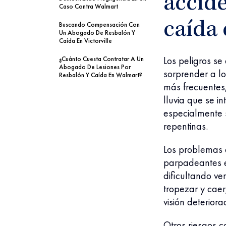
accide
Caso Contra Walmart
caída
Buscando Compensación Con
Un Abogado De Resbalón Y
Caída En Victorville
Los peligros s
¿Cuánto Cuesta Contratar A Un
Abogado De Lesiones Por
sorprender a l
Resbalón Y Caída En Walmart?
más frecuentes
lluvia que se in
especialmente 
repentinas.
Los problemas d
parpadeantes en
dificultando ve
tropezar y cae
visión deteriora
Otros riesgos c