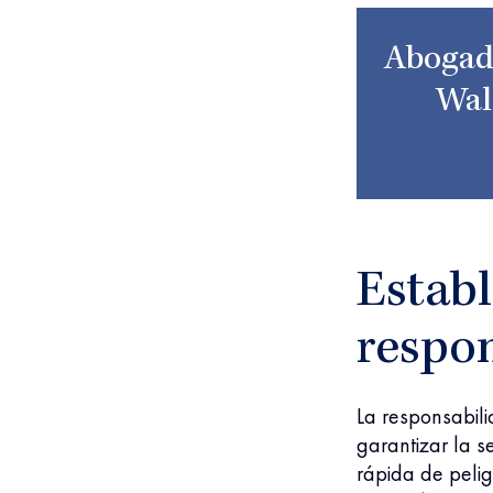
Abogado
Wal
Establ
respo
La responsabili
garantizar la s
rápida de peligr