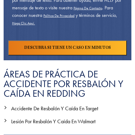
por mensaje de texto. Para obtener ayuda, envíe HELP por
mensaje de texto o visite nuestra
. Para
Página De Contacto
conocer nuestra
y términos de servicio,
Política De Privacidad
Haga Clic Aquí.
ÁREAS DE PRÁCTICA DE
ACCIDENTE POR RESBALÓN Y
CAÍDA EN REDDING
Accidente De Resbalón Y Caída En Target
Lesión Por Resbalón Y Caída En Walmart