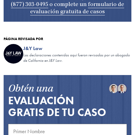
(877) 303-0495
o complete un
formulario de
evaluación gratuita de casos
PÁGINA REVISADA POR
J&Y Law
Las declaraciones contenidas aquí fueron revisadas por un abogado
de California en J&Y Law.
Obtén una
EVALUACIÓN
GRATIS DE TU CASO