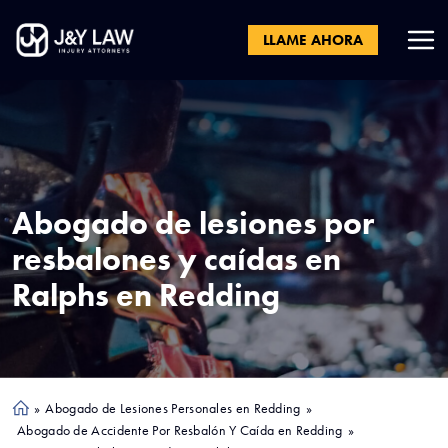
LLAME AHORA
Abogado de lesiones por
resbalones y caídas en
Ralphs en
Redding
»
Abogado de Lesiones Personales en Redding
»
Ho
Abogado de Accidente Por Resbalón Y Caída en Redding
»
me