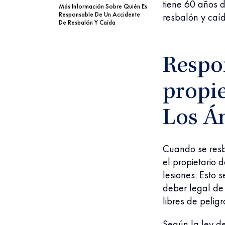
tiene 60 años 
Más Información Sobre Quién Es
Responsable De Un Accidente
resbalón y caí
De Resbalón Y Caída
Respo
propie
Los Á
Cuando se resb
el propietario
lesiones. Esto 
deber legal de 
libres de peligr
Según la ley de