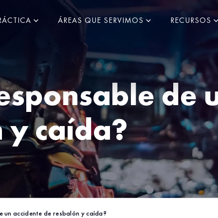
RÁCTICA
ÁREAS QUE SERVIMOS
RECURSOS
esponsable de u
 y caída?
e un accidente de resbalón y caída?