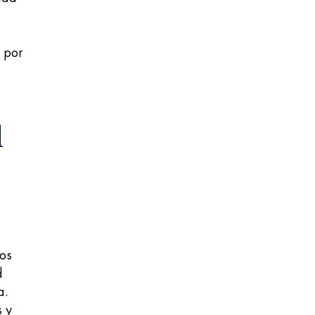
 por
d
Los
d
a.
s y