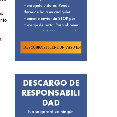
mensajería y datos. Puede
darse de baja en cualquier
os
momento enviando STOP por
ento
mensaje de texto. Para obtener
ayuda, envíe HELP por mensaje
s,
de texto o visite nuestra
. Para conocer
Página De Contacto
nuestra
y
Política De Privacidad
términos de servicio,
Haga Clic Aquí.
DESCARGO DE
RESPONSABILI
DAD
No se garantiza ningún