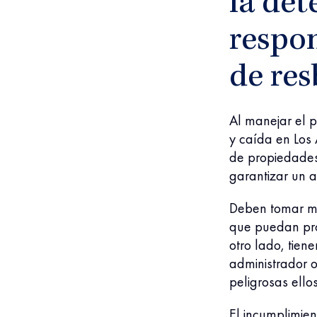
la det
respo
de res
Al manejar el 
y caída en Los
de propiedades
garantizar un 
Deben tomar m
que puedan prov
otro lado, tien
administrador o
peligrosas ell
El incumplimien