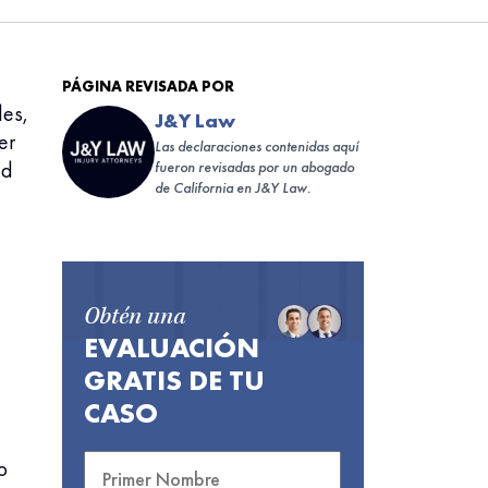
PÁGINA REVISADA POR
les,
J&Y Law
er
Las declaraciones contenidas aquí
ad
fueron revisadas por un abogado
de California en J&Y Law.
Obtén una
EVALUACIÓN
GRATIS DE TU
CASO
o