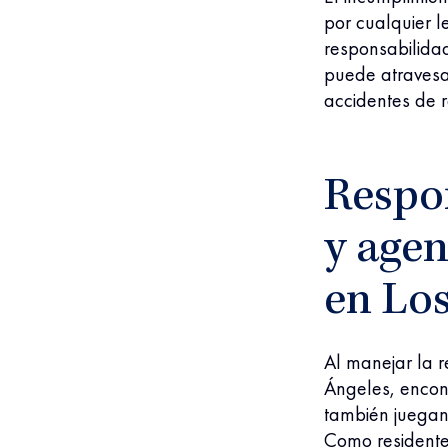
por cualquier l
responsabilidad
puede atravesa
accidentes de 
Respon
y age
en Lo
Al manejar la 
Ángeles, encon
también juegan
Como residente 