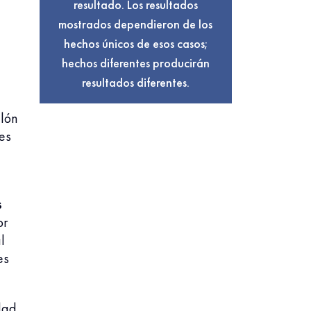
resultado. Los resultados
mostrados dependieron de los
hechos únicos de esos casos;
hechos diferentes producirán
resultados diferentes.
alón
es
s
or
l
es
dad