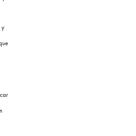
 y
 que
icar
n