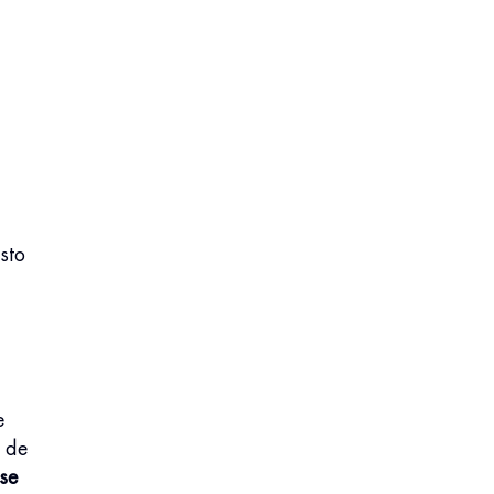
sto
e
e de
se