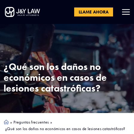
LLAME AHORA
¿Qué son los daños no
económicos en casos de
lesiones catastróficas?
»
Preguntas frecuentes
»
Ho
¿Qué son los daños no económicos en casos de lesiones catastróficas?
me