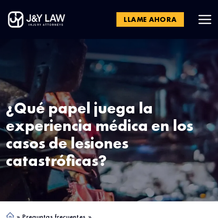
LLAME AHORA
¿Qué papel juega la
experiencia médica en los
casos de lesiones
catastróficas?
»
Preguntas frecuentes
»
Ho