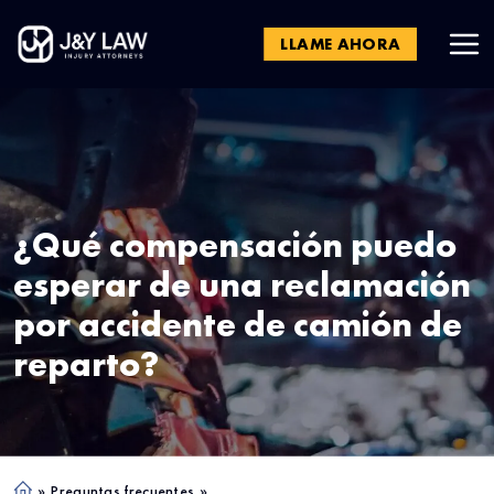
LLAME AHORA
¿Qué compensación puedo
esperar de una reclamación
por accidente de camión de
reparto?
»
Preguntas frecuentes
»
Ho