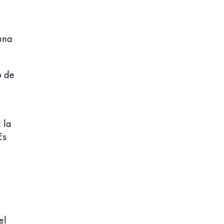
una
o de
 la
Es
el