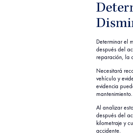
Deter
Dismi
Determinar el m
después del ac
reparación, la
Necesitará reco
vehículo y evid
evidencia puede
mantenimiento
Al analizar est
después del acc
kilometraje y c
accidente.