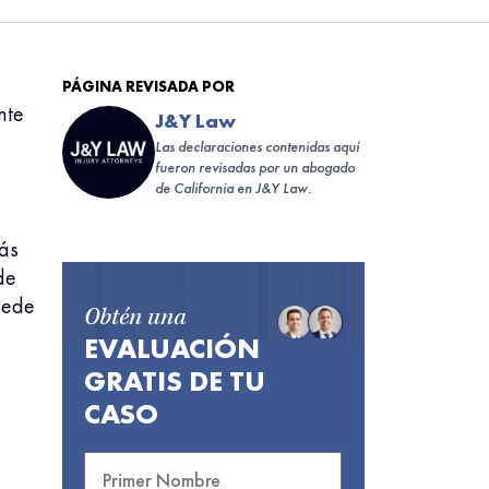
PÁGINA REVISADA POR
nte
J&Y Law
Las declaraciones contenidas aquí
fueron revisadas por un abogado
de California en J&Y Law.
ás
de
uede
Obtén una
EVALUACIÓN
GRATIS DE TU
CASO