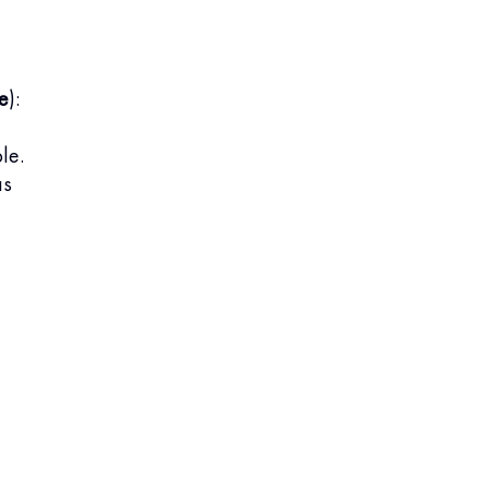
e
):
le.
as
n