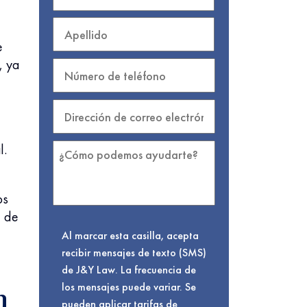
e
, ya
l.
os
a de
Al marcar esta casilla, acepta
recibir mensajes de texto (SMS)
de J&Y Law. La frecuencia de
los mensajes puede variar. Se
n
pueden aplicar tarifas de