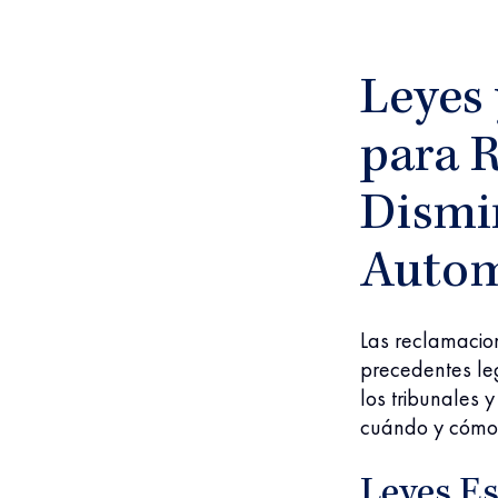
Leyes 
para R
Dismi
Autom
Las reclamacion
precedentes leg
los tribunales 
cuándo y cómo
Leyes Es