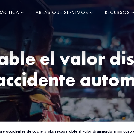
RÁCTICA
ÁREAS QUE SERVIMOS
RECURSOS
able el valor d
accidente autom
bre accidentes de coche
»
¿Es recuperable el valor disminuido en mi caso