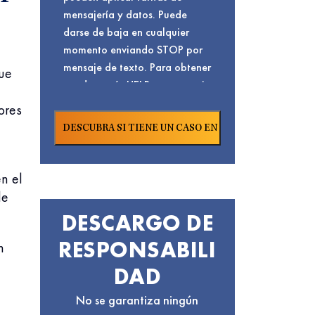
mensajería y datos. Puede
darse de baja en cualquier
momento enviando STOP por
mensaje de texto. Para obtener
que
ayuda, envíe HELP por mensaje
de texto o visite nuestra
ores
. Para conocer
Página De Contacto
nuestra
y
Política De Privacidad
términos de servicio,
Haga Clic Aquí.
n el
de
DESCARGO DE
RESPONSABILI
n
DAD
No se garantiza ningún