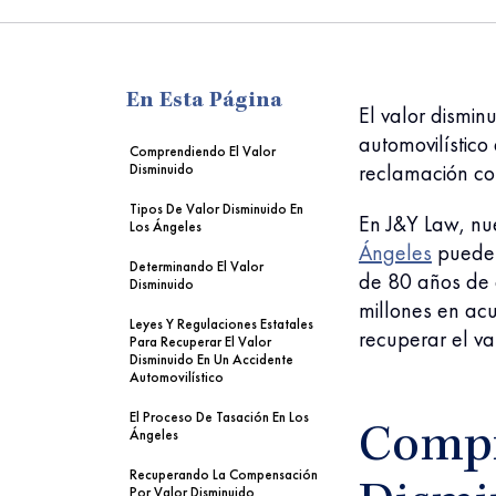
me
En Esta Página
El valor dismi
automovilístico
Comprendiendo El Valor
reclamación co
Disminuido
Tipos De Valor Disminuido En
En J&Y Law, nu
Los Ángeles
Ángeles
puede 
Determinando El Valor
de 80 años de
Disminuido
millones en ac
Leyes Y Regulaciones Estatales
recuperar el va
Para Recuperar El Valor
Disminuido En Un Accidente
Automovilístico
El Proceso De Tasación En Los
Compr
Ángeles
Recuperando La Compensación
Por Valor Disminuido