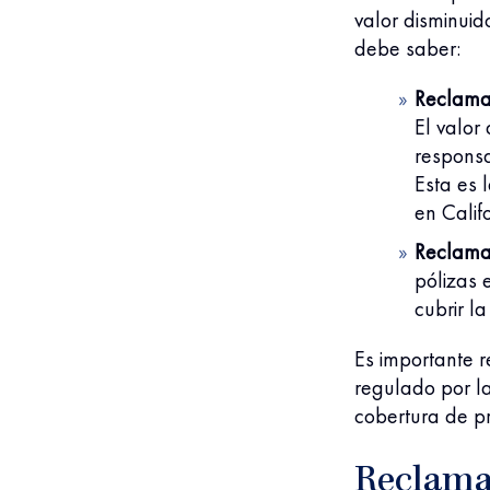
valor disminuid
debe saber:
Reclama
El valor
responsa
Esta es 
en Califo
Reclama
pólizas 
cubrir l
Es importante r
regulado por la
cobertura de pr
Reclama