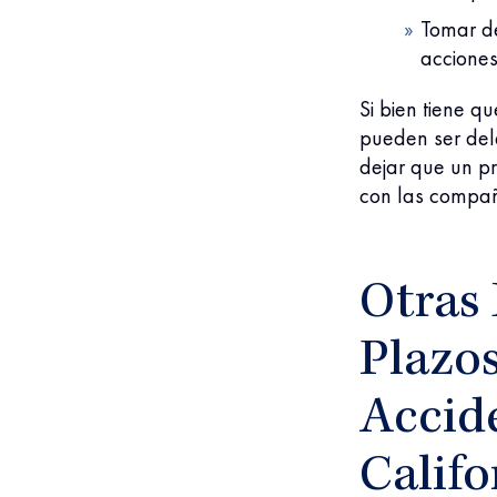
Tomar d
acciones
Si bien tiene q
pueden ser del
dejar que un p
con las compañí
Otras 
Plazo
Accid
Califo