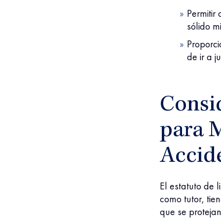
Permitir
sólido m
Proporci
de ir a ju
Consi
para 
Accid
El estatuto de 
como tutor, tie
que se protejan