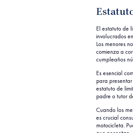
Estatut
El estatuto de 
involucrados en
Los menores no
comienza a cor
cumpleaños nú
Es esencial co
para presenta
estatuto de lim
padre o tutor d
Cuando los men
es crucial con
motocicleta. P