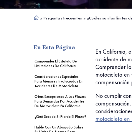
»
Preguntas frecuentes
»
¿Cuáles son los límites 
Ho
me
En Esta Página
En California,
accidente de m
Comprender El Estatuto De
Comprender lo
Limitaciones De California
motocicleta en 
Consideraciones Especiales
compensación p
Para Menores Involucrados En
Accidentes De Motocicleta
No cumplir con 
Otras Excepciones A Los Plazos
Para Demandas Por Accidentes
compensación. 
De Motocicleta En California
consideracione
¿Qué Sucede Si Pierde El Plazo?
motocicleta en
Hable Con Un Abogado Sobre
Su Límite De Tiempo Para