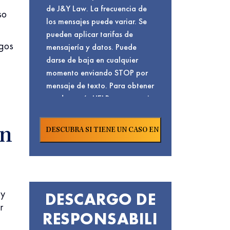
de J&Y Law. La frecuencia de
so
los mensajes puede variar. Se
pueden aplicar tarifas de
sgos
mensajería y datos. Puede
darse de baja en cualquier
momento enviando STOP por
mensaje de texto. Para obtener
ayuda, envíe HELP por mensaje
de texto o visite nuestra
. Para conocer
Página De Contacto
en
nuestra
y
Política De Privacidad
términos de servicio,
Haga Clic Aquí.
 y
DESCARGO DE
r
RESPONSABILI