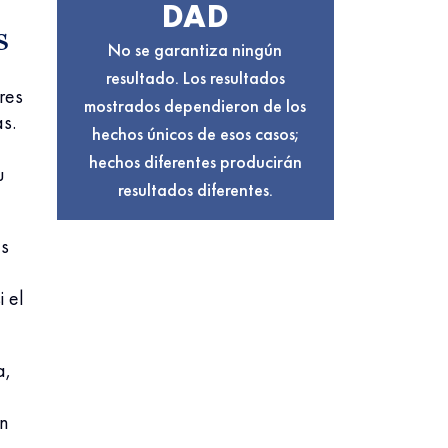
DAD
s
No se garantiza ningún
resultado. Los resultados
res
mostrados dependieron de los
s.
hechos únicos de esos casos;
hechos diferentes producirán
u
resultados diferentes.
es
 el
a,
ón