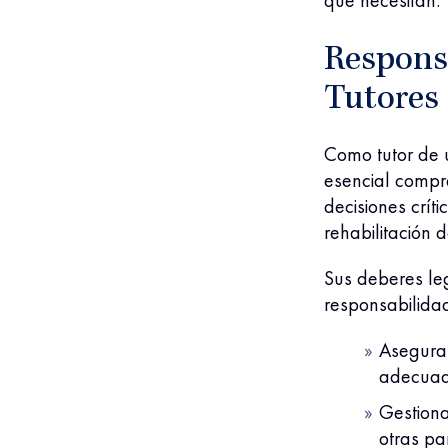
que necesitan.
Responsa
Tutores
Como tutor de 
esencial compr
decisiones crít
rehabilitación d
Sus deberes le
responsabilidad
Asegurar
adecuad
Gestion
otras pa