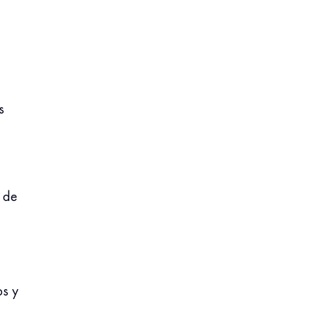
s
 de
a
s y