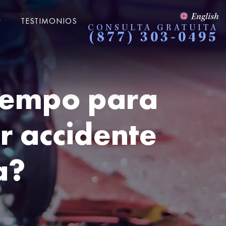
English
TESTIMONIOS
CONSULTA GRATUITA
(877) 303-0495
tiempo para
 accidente
a?