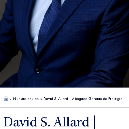
»
Nuestro equipo
»
David S. Allard | Abogado Gerente de Prelitigio
Ho
me
David S. Allard |