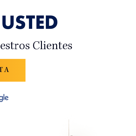
USTED
stros Clientes
TA