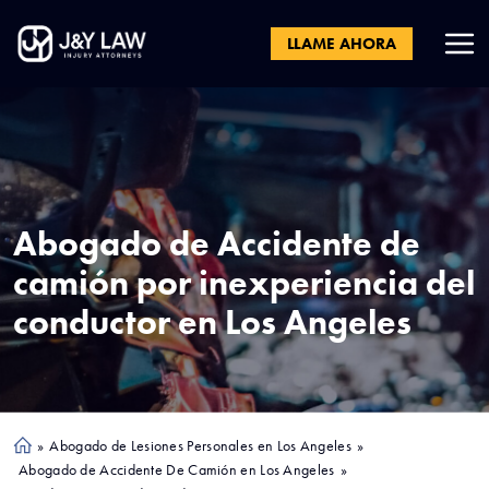
LLAME AHORA
Abogado de Accidente de
camión por inexperiencia del
conductor en
Los Angeles
»
Abogado de Lesiones Personales en Los Angeles
»
Ho
Abogado de Accidente De Camión en Los Angeles
»
me