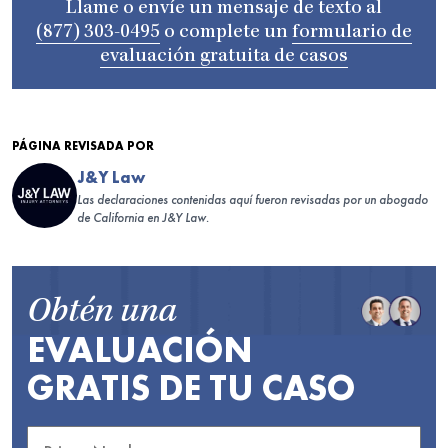
Llame o envíe un mensaje de texto al
(877) 303-0495
o complete un
formulario de
evaluación gratuita de casos
PÁGINA REVISADA POR
J&Y Law
Las declaraciones contenidas aquí fueron revisadas por un abogado
de California en J&Y Law.
Obtén una
EVALUACIÓN
GRATIS DE TU CASO