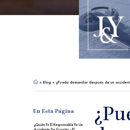
»
Blog
»
¿Puedo demandar después de un accidente 
Ho
me
¿Pu
En Esta Página
¿Quién Es El Responsable En Un
Accidente De Scooter - El