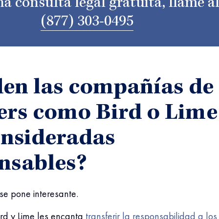
a consulta legal gratuita, llame a
(877) 303-0495
en las compañías de
ers como Bird o Lime
onsideradas
nsables?
se pone interesante.
ird y Lime les encanta
transferir la responsabilidad a los