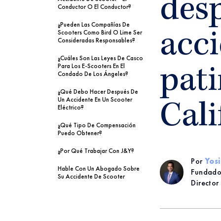
des
Conductor O El Conductor?
¿Pueden Las Compañías De
Scooters Como Bird O Lime Ser
acc
Consideradas Responsables?
¿Cuáles Son Las Leyes De Casco
Para Los E-Scooters En El
pati
Condado De Los Ángeles?
¿Qué Debo Hacer Después De
Un Accidente En Un Scooter
Cali
Eléctrico?
¿Qué Tipo De Compensación
Puedo Obtener?
¿Por Qué Trabajar Con J&Y?
Por
Yos
Hable Con Un Abogado Sobre
Fundado
Su Accidente De Scooter
Director