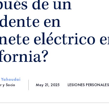
pués de un
idente en
nete eléctrico 
fornia?
i Yahoudai
r y Socio
May 21, 2025
LESIONES PERSONALE