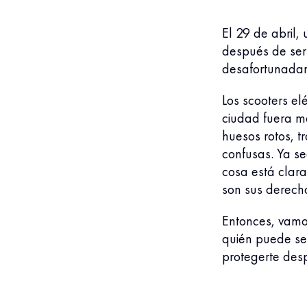
El 29 de abril,
después de ser
desafortunadam
Los scooters el
ciudad fuera má
huesos rotos, 
confusas. Ya s
cosa está clar
son sus derech
Entonces, vamos
quién puede se
protegerte desp