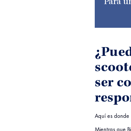
Para un
¿Pued
scoot
ser c
respo
Aquí es donde 
Mientras que B