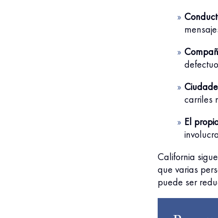
Conduct
mensajes
Compañía
defectu
Ciudade
carriles
El propio
involucr
California sigu
que varias per
puede ser redu