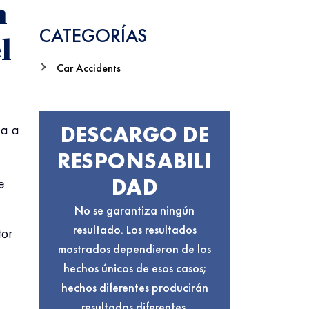
Haga Clic Aquí.
n
CATEGORÍAS
l
Car Accidents
ea a
DESCARGO DE
RESPONSABILI
DAD
e
No se garantiza ningún
resultado. Los resultados
tor
mostrados dependieron de los
hechos únicos de esos casos;
hechos diferentes producirán
resultados diferentes.