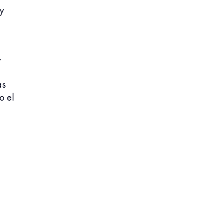
y
–
as
o el