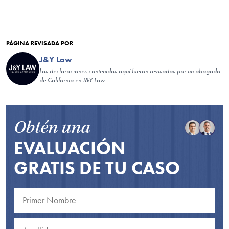
PÁGINA REVISADA POR
J&Y Law
Las declaraciones contenidas aquí fueron revisadas por un abogado
de California en J&Y Law.
Obtén una
EVALUACIÓN
GRATIS DE TU CASO