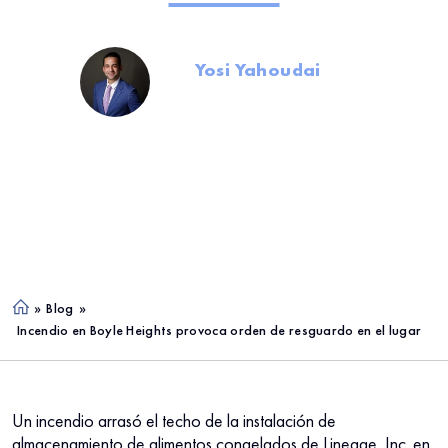
Por
Yosi Yahoudai
Fundador y Socio Director
June 18, 2026
ANGUSTIA EMOCIONAL
»
Blog
»
Ho
Incendio en Boyle Heights provoca orden de resguardo en el lugar
me
Un incendio arrasó el techo de la instalación de
almacenamiento de alimentos congelados de Lineage, Inc. en