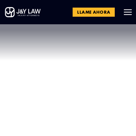
LLAME AHORA
Incendio en Boyle
Heights provoca
orden de resguardo
en el lugar