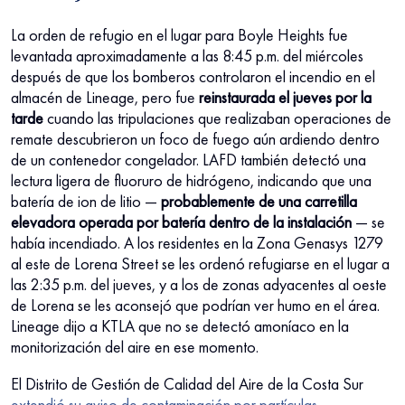
La orden de refugio en el lugar para Boyle Heights fue
levantada aproximadamente a las 8:45 p.m. del miércoles
después de que los bomberos controlaron el incendio en el
almacén de Lineage, pero fue
reinstaurada el jueves por la
tarde
cuando las tripulaciones que realizaban operaciones de
remate descubrieron un foco de fuego aún ardiendo dentro
de un contenedor congelador. LAFD también detectó una
lectura ligera de fluoruro de hidrógeno, indicando que una
batería de ion de litio —
probablemente de una carretilla
elevadora operada por batería dentro de la instalación
— se
había incendiado. A los residentes en la Zona Genasys 1279
al este de Lorena Street se les ordenó refugiarse en el lugar a
las 2:35 p.m. del jueves, y a los de zonas adyacentes al oeste
de Lorena se les aconsejó que podrían ver humo en el área.
Lineage dijo a KTLA que no se detectó amoníaco en la
monitorización del aire en ese momento.
El Distrito de Gestión de Calidad del Aire de la Costa Sur
extendió su aviso de contaminación por partículas
,