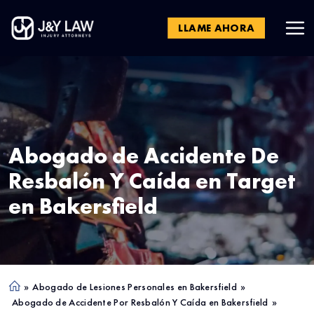
LLAME AHORA
Abogado de Accidente De
Resbalón Y Caída en Target
en
Bakersfield
»
Abogado de Lesiones Personales en Bakersfield
»
Ho
Abogado de Accidente Por Resbalón Y Caída en Bakersfield
»
me