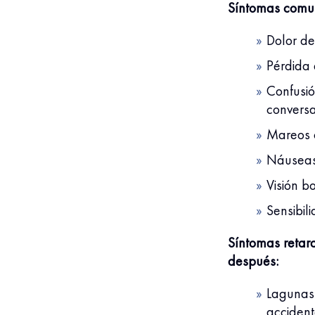
Síntomas comu
Dolor de
Pérdida 
Confusió
convers
Mareos o
Náuseas
Visión b
Sensibili
Síntomas retar
después:
Lagunas
acciden