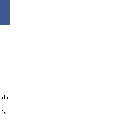
s de
más