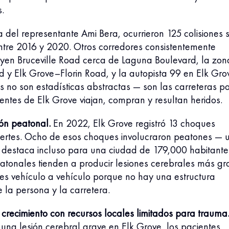
.
a del representante Ami Bera, ocurrieron 125 colisiones 
ntre 2016 y 2020. Otros corredores consistentemente
luyen Bruceville Road cerca de Laguna Boulevard, la zon
 y Elk Grove–Florin Road, y la autopista 99 en Elk Gro
s no son estadísticas abstractas — son las carreteras po
entes de Elk Grove viajan, compran y resultan heridos.
ón peatonal.
En 2022, Elk Grove registró 13 choques
uertes. Ocho de esos choques involucraron peatones — 
 destaca incluso para una ciudad de 179,000 habitante
atonales tienden a producir lesiones cerebrales más gr
nes vehículo a vehículo porque no hay una estructura
e la persona y la carretera.
crecimiento con recursos locales limitados para trauma
una lesión cerebral grave en Elk Grove, los pacientes