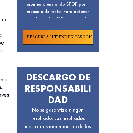
momento enviando STOP por
mensaje de texto. Para obtener
solo
ayuda, envíe HELP por mensaje
de texto o visite nuestra
. Para conocer
a
Página De Contacto
nuestra
y
ve
Política De Privacidad
términos de servicio,
r
Haga Clic Aquí.
DESCARGO DE
una
RESPONSABILI
s.
aves
DAD
No se garantiza ningún
resultado. Los resultados
.
mostrados dependieron de los