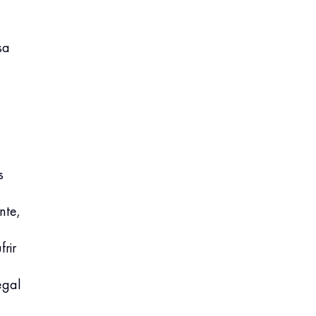
sa
s
nte,
rir
egal