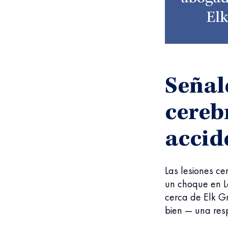
Elk
Señal
cereb
accid
Las lesiones c
un choque en L
cerca de Elk G
bien — una res