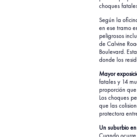
choques fatales
Según la oficin
en ese tramo e
peligrosos inc
de Calvine Road
Boulevard. Esta
donde los resid
Mayor exposici
fatales y 14 m
proporción que
Los choques pe
que las colisio
protectora entr
Un suburbio en 
Cuando ocurre 