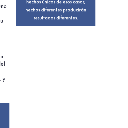
hechos únicos de esos casos;
uno
hechos diferentes producirán
l
resultados diferentes.
su
or
del
, y
e