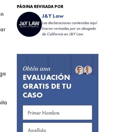
PÁGINA REVISADA POR
en
J&Y Law
Las declaraciones contenidas aquí
gar
fueron revisadas por un abogado
de California en J&Y Law.
Obtén una
aga
EVALUACIÓN
GRATIS DE TU
CASO
ita