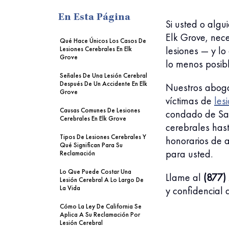
En Esta Página
Si usted o algu
Elk Grove, nec
Qué Hace Únicos Los Casos De
lesiones — y l
Lesiones Cerebrales En Elk
Grove
lo menos posib
Señales De Una Lesión Cerebral
Después De Un Accidente En Elk
Nuestros aboga
Grove
víctimas de
les
Causas Comunes De Lesiones
condado de S
Cerebrales En Elk Grove
cerebrales hast
Tipos De Lesiones Cerebrales Y
honorarios de
Qué Significan Para Su
para usted.
Reclamación
Lo Que Puede Costar Una
Llame al
(877)
Lesión Cerebral A Lo Largo De
La Vida
y confidencial 
Cómo La Ley De California Se
Aplica A Su Reclamación Por
Lesión Cerebral